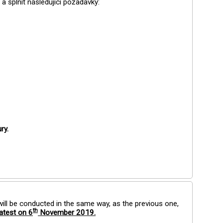
a splnit následující požadavky:
ry.
 will be conducted in the same way, as the previous one,
th
latest on 6
November 2019.