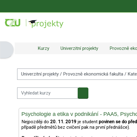
Přejít k hlavnímu obsahu
Kurzy
Univerzitní projekty
Provozně eko
Otevřít panel bloku
Kategorie kurzů
Vyhledat kurzy
Vyhledat kurzy
Psychologie a etika v podnikání - PAA5, Psycho
Nejpozději do
20
. 11. 2019
je student
povinen se do pře
případě předmětů bez cvičení pak na první přednášce).