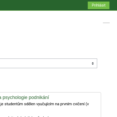
Prihlásit
Přepno
a psychologie podnikání
u je studentům sdělen vyučujícím na prvním cvičení (v