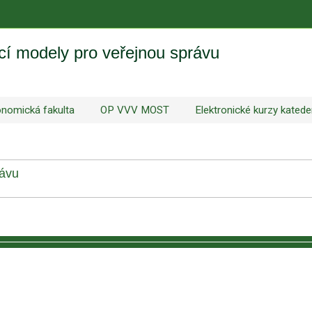
 modely pro veřejnou správu
nomická fakulta
OP VVV MOST
Elektronické kurzy katede
rávu