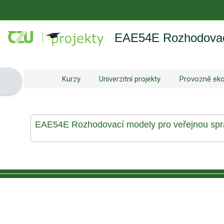
Přejít k hlavnímu obsahu
EAE54E Rozhodovací
Kurzy
Univerzitní projekty
Provozně eko
Otevřít panel bloku
EAE54E Rozhodovací modely pro veřejnou sp