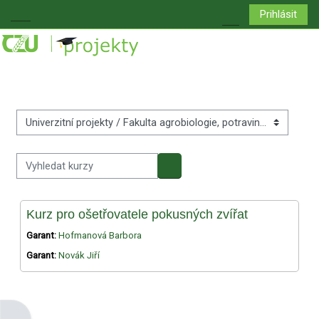
Přejít k hlavnímu obsahu
Prihlásit
Boční panel
Přepnout vyhledá
Kategorie kurzů
Vyhledat kurzy
Vyhledat kurzy
Kurz pro ošetřovatele pokusných zvířat
Garant:
Hofmanová Barbora
Garant:
Novák Jiří