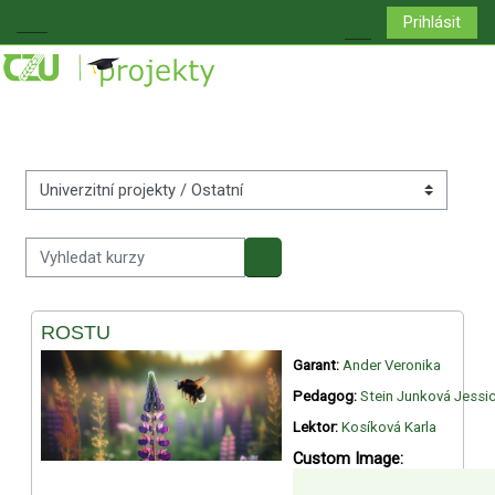
Přejít k hlavnímu obsahu
Prihlásit
Boční panel
Přepnout vyhledá
Kategorie kurzů
Vyhledat kurzy
Vyhledat kurzy
ROSTU
Garant:
Ander Veronika
Pedagog:
Stein Junková Jessi
Lektor:
Kosíková Karla
Custom Image
: