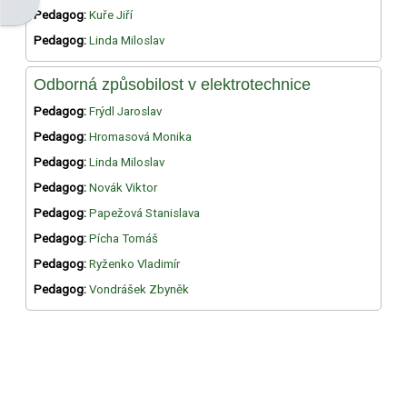
Otevřít panel bloku
Pedagog:
Kuře Jiří
Pedagog:
Linda Miloslav
Odborná způsobilost v elektrotechnice
Pedagog:
Frýdl Jaroslav
Pedagog:
Hromasová Monika
Pedagog:
Linda Miloslav
Pedagog:
Novák Viktor
Pedagog:
Papežová Stanislava
Pedagog:
Pícha Tomáš
Pedagog:
Ryženko Vladimír
Pedagog:
Vondrášek Zbyněk