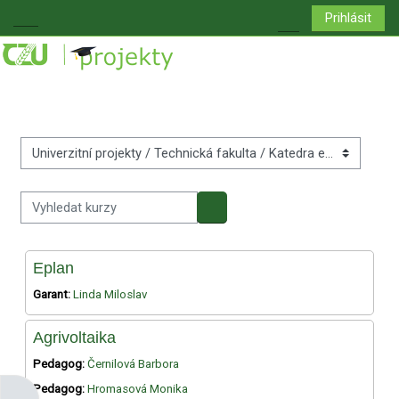
Přejít k hlavnímu obsahu
Prihlásit
Boční panel
Přepnout vyhledá
Kategorie kurzů
Vyhledat kurzy
Vyhledat kurzy
Eplan
Garant:
Linda Miloslav
Agrivoltaika
Pedagog:
Černilová Barbora
Pedagog:
Hromasová Monika