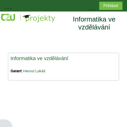
Přejít k hlavnímu obsahu
Prihlásit
Boční panel
Přepnout vyhledá
Informatika ve
vzdělávání
Informatika ve vzdělávání
Garant:
Herout Lukáš