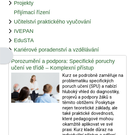
Projekty
Přijímací řízení
Učitelství praktického vyučování
IVEPAN
EduSTA
Kariérové poradenství a vzdělávání
Otevřít panel bloku
Porozumění a podpora: Specifické poruchy
učení ve třídě – Komplexní přístup
Kurz se podrobně zaměřuje na
problematiku specifických
poruch učení (SPU) a nabízí
hluboký vhled do diagnostiky,
projevů a podpory žáků s
těmito obtížemi. Poskytuje
nejen teoretické základy, ale
také praktické dovednosti,
které pedagogové mohou
okamžitě aplikovat ve své
praxi. Kurz klade důraz na