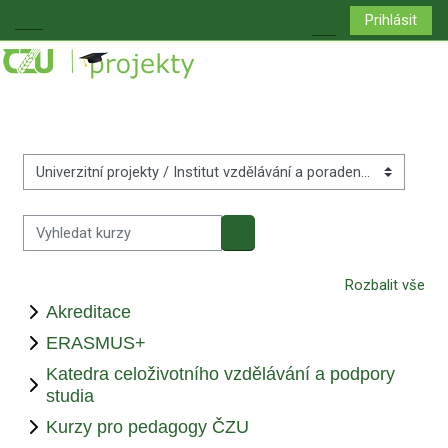
Přejít k hlavnímu obsahu
Prihlásit
Boční panel
Přepnout vyhledá
Kategorie kurzů
Vyhledat kurzy
Vyhledat kurzy
Rozbalit vše
Akreditace
ERASMUS+
Katedra celoživotního vzdělávání a podpory
studia
Kurzy pro pedagogy ČZU