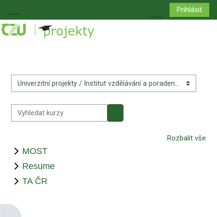
Přejít k hlavnímu obsahu
Prihlásit
Boční panel
Přepnout vyhledá
Kategorie kurzů
Vyhledat kurzy
Vyhledat kurzy
Rozbalit vše
MOST
Resume
TA ČR