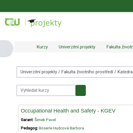
Přejít k hlavnímu obsahu
Kurzy
Univerzitní projekty
Fakulta život
Otevřít panel bloku
Kategorie kurzů
Vyhledat kurzy
Vyhledat kurzy
Occupational Health and Safety - KGEV
Garant:
Šimek Pavel
Pedagog:
Böserle Hudcová Barbora