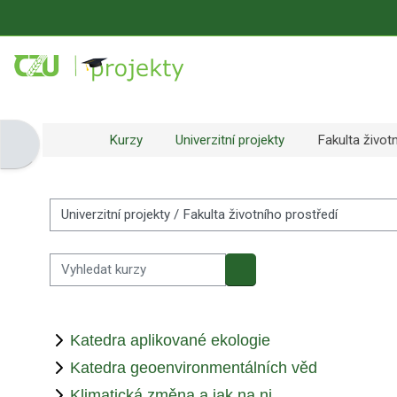
Přejít k hlavnímu obsahu
Kurzy
Univerzitní projekty
Fakulta život
Otevřít panel bloku
Kategorie kurzů
Vyhledat kurzy
Vyhledat kurzy
Katedra aplikované ekologie
Katedra geoenvironmentálních věd
Klimatická změna a jak na ni