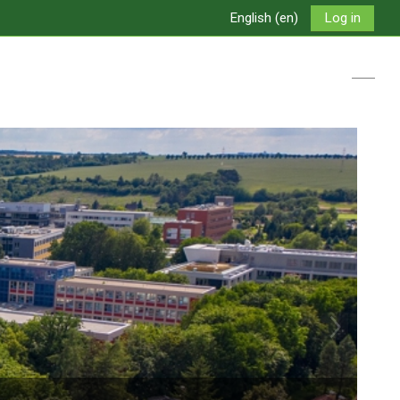
English ‎(en)‎
Log in
Toggle